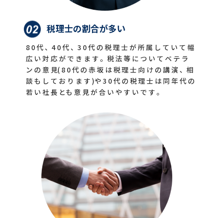
税理士の割合が多い
8 0
代 、
4 0
代 、
3 0
代 の 税 理 士 が 所 属 し て い て 幅
広 い 対 応 が で き ま す 。税 法 等 に つ い て ベ テ ラ
ン の 意 見(
8 0
代 の 赤 坂 は 税 理 士 向 け の 講 演 、相
談 も し て お り ま す )や
3 0
代 の 税 理 士 は 同 年 代 の
若 い 社 長 とも 意 見 が 合 い や す い で す 。