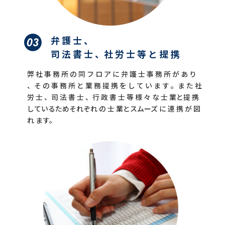
弁 護 士 、
司 法 書 士 、社 労 士 等 と 提 携
弊 社 事 務 所 の 同 フ ロ ア に 弁 護 士 事 務 所 が あ り
、そ の 事 務 所 と 業 務 提 携 を し て い ま す 。ま た 社
労 士 、司 法 書 士 、行 政 書 士 等 様 々 な 士 業と提 携
しているためそれぞれ の 士 業とスムーズ に 連 携 が 図
れ
ます。