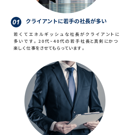
クライアントに若手の社長が多い
若 く て エ ネ ル ギ ッ シ ュ な 社 長 が ク ラ イ ア ント に
多 い で す 。
2 0
代 ~
4 0
代 の 若 手 社 長と真 剣 にか つ
楽しく仕 事をさせてもらっています 。