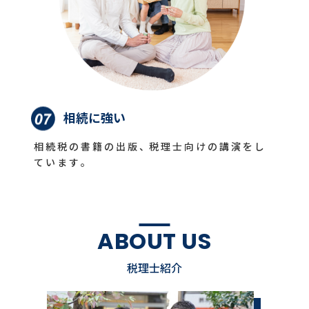
相続に強い
相 続 税 の 書 籍 の 出 版 、税 理 士 向 け の 講 演 を し
て い ま す 。
ABOUT US
税理士紹介