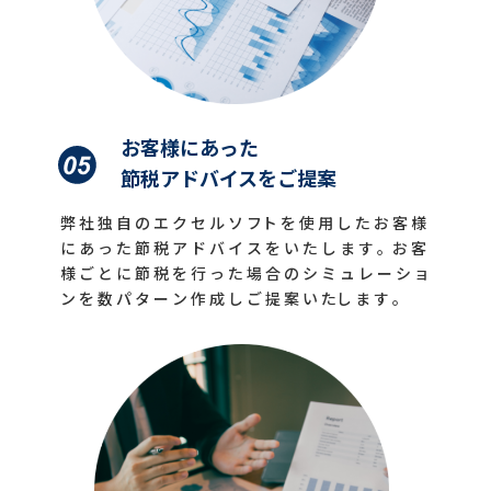
お客様にあった
節税アドバイスをご提案
弊 社 独 自 の エ ク セ ル ソ フト を 使 用 し た お 客 様
に あ っ た 節 税 ア ド バ イ ス を い た し ま す 。お 客
様 ご と に 節 税 を 行 っ た 場 合 の シ ミ ュ レ ー シ ョ
ン を 数 パ タ ー ン 作 成 し ご 提 案 い たし ま す 。