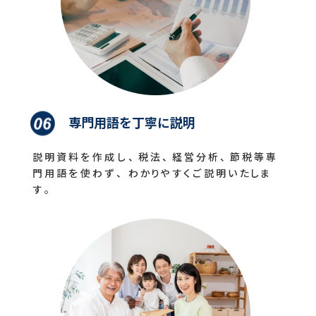
専門用語を丁寧に説明
説 明 資 料 を 作 成 し 、税 法 、経 営 分 析 、節 税 等 専
門 用 語 を 使 わ ず 、 わ かりや すくご 説 明 い たしま
す 。