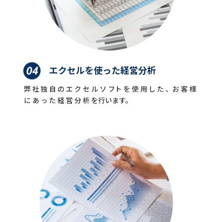
エクセルを使った経営分析
弊 社 独 自 の エ ク セ ル ソ フト を 使 用 し た 、お 客 様
に あ っ た 経 営 分 析 を行います。